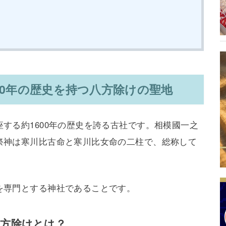
00年の歴史を持つ八方除けの聖地
する約1600年の歴史を誇る古社です。相模國一之
祭神は寒川比古命と寒川比女命の二柱で、総称して
を専門とする神社であることです。
八方除けとは？