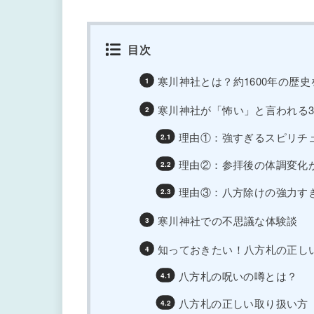
目次
寒川神社とは？約1600年の歴
寒川神社が「怖い」と言われる
理由①：強すぎるスピリチ
理由②：参拝後の体調変化
理由③：八方除けの強力す
寒川神社での不思議な体験談
知っておきたい！八方札の正し
八方札の呪いの噂とは？
八方札の正しい取り扱い方