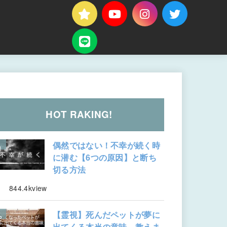
HOT RAKING!
偶然ではない！不幸が続く時
に潜む【6つの原因】と断ち
切る方法
844.4kview
【霊視】死んだペットが夢に
出てくる本当の意味、教えま