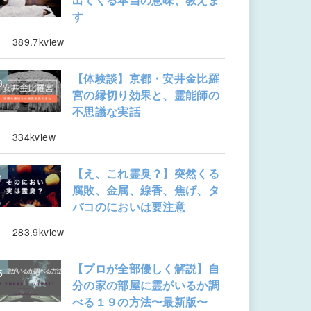
す
389.7kview
【体験談】京都・安井金比羅
宮の縁切り効果と、霊能師の
不思議な実話
334kview
【え、これ霊臭？】突然くる
腐敗、金属、線香、焦げ、タ
バコのにおいは要注意
283.9kview
【プロが全部優しく解説】自
分の家の部屋に霊がいるか調
べる１９の方法〜最新版〜