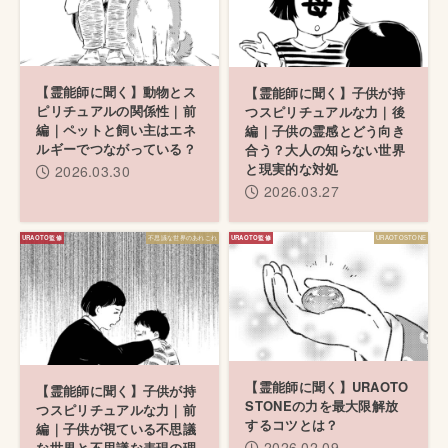
【霊能師に聞く】動物とス
【霊能師に聞く】子供が持
ピリチュアルの関係性｜前
つスピリチュアルな力｜後
編｜ペットと飼い主はエネ
編｜子供の霊感とどう向き
ルギーでつながっている？
合う？大人の知らない世界
と現実的な対処
2026.03.30
2026.03.27
不思議な世界のあれこれ
URAOTOSTONE
【霊能師に聞く】URAOTO
【霊能師に聞く】子供が持
STONEの力を最大限解放
つスピリチュアルな力｜前
するコツとは？
編｜子供が視ている不思議
2026.02.09
な世界と不思議な表現の理