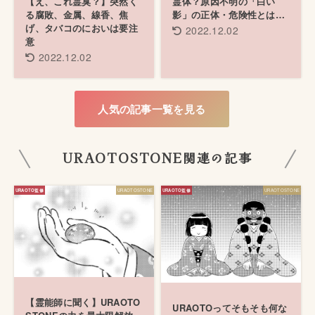
【え、これ霊臭？】突然く
霊体？原因不明の「白い
る腐敗、金属、線香、焦
影」の正体・危険性とは…
げ、タバコのにおいは要注
2022.12.02
意
2022.12.02
人気の記事一覧を見る
URAOTOSTONE関連の記事
URAOTOSTONE
URAOTOSTONE
【霊能師に聞く】URAOTO
URAOTOってそもそも何な