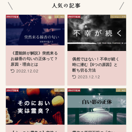
人気の記事
心霊・幽霊
ついてない・不幸
《霊能師が解説》突然来る
お線香の匂いの正体って？
偶然ではない！不幸が続く
原因・理由とは
時に潜む【6つの原因】と
断ち切る方法
2022.12.02
2023.12.12
心霊・幽霊
心霊・幽霊