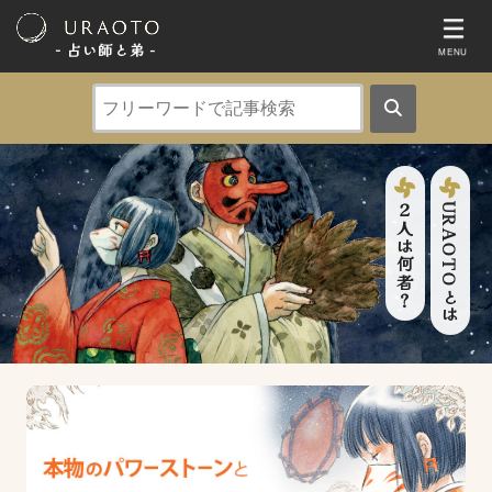
- 占い師と弟 ‐
MENU
２人は何者？
URAOTOとは