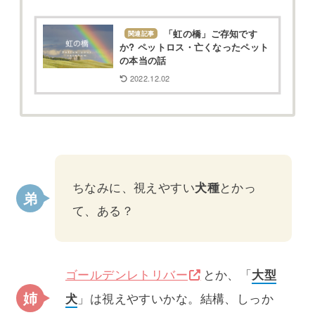
「虹の橋」ご存知です
関連記事
か? ペットロス・亡くなったペット
の本当の話
2022.12.02
ちなみに、視えやすい
犬種
とかっ
て、ある？
ゴールデンレトリバー
とか、「
大型
犬
」は視えやすいかな。結構、しっか