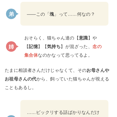
――この「
塊
」って……何なの？
おそらく、猫ちゃん達の【
意識
】や
【
記憶
】【
気持ち
】が混ざった、
念の
集合体
なのかなって思ってるよ。
たまに相談者さんだけじゃなくて、その
お母さんや
お祖母さんの代
から、飼っていた猫ちゃんが視える
こともあるし。
……ビックリする話ばかりなんだけ