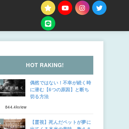
HOT RAKING!
偶然ではない！不幸が続く時
に潜む【6つの原因】と断ち
切る方法
844.4kview
【霊視】死んだペットが夢に
出てくる本当の意味、教えま