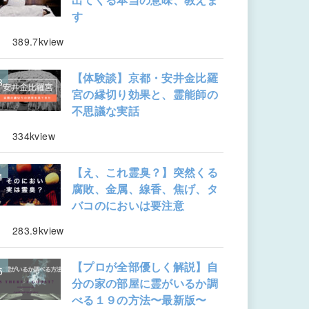
す
389.7kview
【体験談】京都・安井金比羅
宮の縁切り効果と、霊能師の
不思議な実話
334kview
【え、これ霊臭？】突然くる
腐敗、金属、線香、焦げ、タ
バコのにおいは要注意
283.9kview
【プロが全部優しく解説】自
分の家の部屋に霊がいるか調
べる１９の方法〜最新版〜