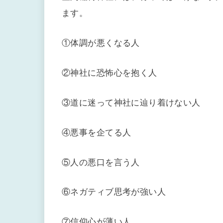
ます。
①体調が悪くなる人
②神社に恐怖心を抱く人
③道に迷って神社に辿り着けない人
④悪事を企てる人
⑤人の悪口を言う人
⑥ネガティブ思考が強い人
⑦信仰心が薄い人