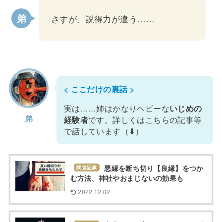
さすが、説得力が違う……
< ここだけの裏話 >
実は……姉はかなりヘビーな
いじめの
弟
経験者
です。詳しくはこちらの記事等
で話しています（⬇）
悪縁を断ち切り【良縁】をつか
関連記事
む方法、神社やおまじないの効果も
2022.12.02