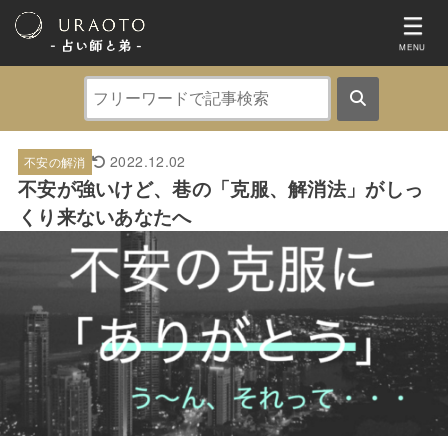
- 占い師と弟 ‐
MENU
2022.12.02
不安の解消
不安が強いけど、巷の「克服、解消法」がしっ
くり来ないあなたへ