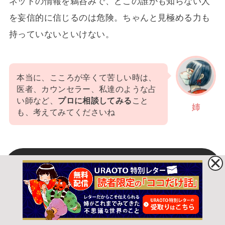
ネットの情報を鵜呑みで、どこの誰かも知らない人
を妄信的に信じるのは危険。ちゃんと見極める力も
持っていないといけない。
本当に、こころが辛くて苦しい時は、
医者、カウンセラー、私達のような占
い師など、
プロに相談してみる
こと
姉
も、考えてみてくださいね
まとめ
不安感の克服には