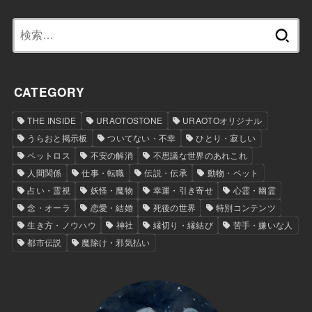
検
索:
CATEGORY
THE INSIDE
URAOTOSTONE
URAOTOオリジナル
うらおと掲示板
ついてない・不幸
ひとり・寂しい
ペットロス
不安の解消
不思議な世界のあれこれ
人間関係
仕事・転職
伝説・伝承
動物・ペット
占い・霊視
妖怪・魔物
幸運・引き寄せ
心霊・幽霊
念・オーラ
恋愛・結婚
死後の世界
特別コンテンツ
生き方・ノウハウ
神社
縁切り・縁結び
苦手・嫌いな人
都市伝説
魔除け・邪気払い