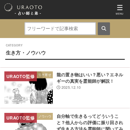
- 占い師と弟 ‐
MENU
生き方・ノウハウ
龍の置き物はいい？悪い？エネル
幸運・引き寄せ
ギーの真実を霊能師が解説！
2025.12.10
自分軸で生きるってどういうこ
生き方・ノウハウ
と？他人からの評価に振り回され
ず生きる方法を霊能師に聞いてみ