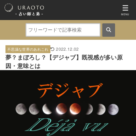
- 占い師と弟 ‐
MENU
2022.12.02
不思議な世界のあれこれ
夢？まぼろし？【デジャブ】既視感が多い原
因・意味とは