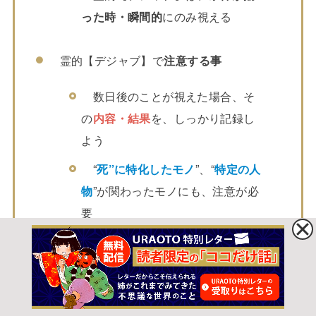
った時・瞬間的
にのみ視える
霊的【デジャブ】で
注意する事
数日後のことが視えた場合、そ
の
内容・結果
を、しっかり記録し
よう
“
死”に特化したモノ
”、“
特定の人
物
”が関わったモノにも、注意が必
要
今回は、スピリチュアルに関連した【
デジャブ
】に
ついて、お話ししました。