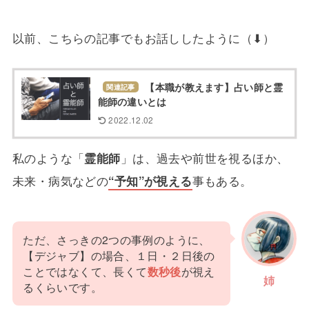
以前、こちらの記事でもお話ししたように（⬇）
【本職が教えます】占い師と霊
関連記事
能師の違いとは
2022.12.02
私のような「
霊能師
」は、過去や前世を視るほか、
未来・病気などの
“予知”が視える
事もある。
ただ、さっきの2つの事例のように、
【デジャブ】の場合、１日・２日後の
ことではなくて、長くて
数秒後
が視え
姉
るくらいです。