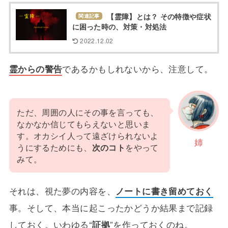
【霊障】とは？ その特徴や症状
関連記事
に困った時の、対策・対処法
2022.12.02
霊からの警告
であるかもしれないから、注意して。
ただ、周囲の人にその事を言っても、
なかなか信じてもらえないと思いま
す。オカシイ人って遠ざけられないよ
姉
うにするためにも、
次のコト
をやって
みて。
それは、視た夢の内容を、
ノートに書き留めておく
事。そして、本当に起こったかどうか結果まで記録
しておく。いわゆる“
証拠
”を作っておくのね。