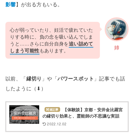
影響
】が出る方もいる。
心が弱っていたり、妊活で疲れていた
りする時に、負の念を吸い込んでしま
うと……さらに自分自身を
追い詰めて
姉
しまう可能性
もあります。
以前、「
縁切り
」や「
パワースポット
」記事でも話
したように（⬇）
【体験談】京都・安井金比羅宮
関連記事
の縁切り効果と、霊能師の不思議な実話
2022.12.02