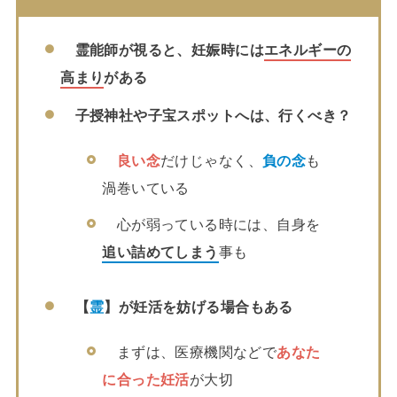
霊能師が視ると、妊娠時には
エネルギーの
高まり
がある
子授神社や子宝スポットへは、行くべき？
良い念
だけじゃなく、
負の念
も
渦巻いている
心が弱っている時には、自身を
追い詰めてしまう
事も
【
霊
】が妊活を妨げる場合もある
まずは、医療機関などで
あなた
に合った妊活
が大切