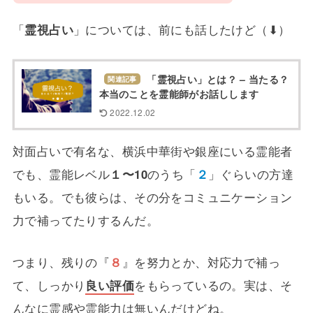
「
霊視占い
」については、前にも話したけど（⬇）
「霊視占い」とは？ – 当たる？
関連記事
本当のことを霊能師がお話しします
2022.12.02
対面占いで有名な、横浜中華街や銀座にいる霊能者
でも、霊能レベル
１〜10
のうち「
２
」ぐらいの方達
もいる。でも彼らは、その分をコミュニケーション
力で補ってたりするんだ。
つまり、残りの『
８
』を努力とか、対応力で補っ
て、しっかり
良い評価
をもらっているの。実は、そ
んなに霊感や霊能力は無いんだけどね。