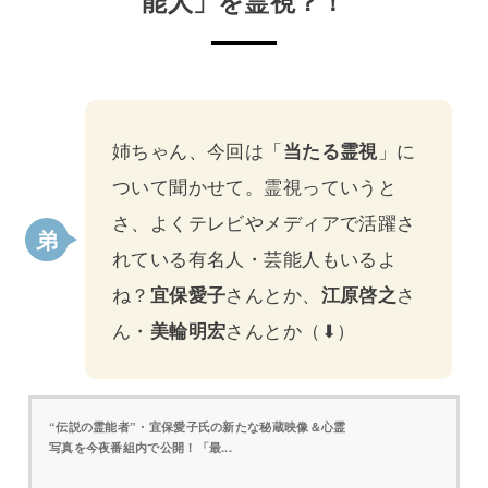
能人」を霊視？！
姉ちゃん、今回は「
当たる霊視
」に
ついて聞かせて。霊視っていうと
さ、よくテレビやメディアで活躍さ
れている有名人・芸能人もいるよ
ね？
宜保愛子
さんとか、
江原啓之
さ
ん・
美輪明宏
さんとか（⬇）
“伝説の霊能者”・宜保愛子氏の新たな秘蔵映像＆心霊
写真を今夜番組内で公開！「最...