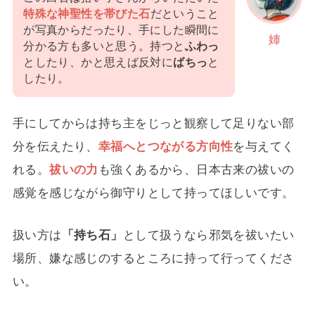
特殊な神聖性を帯びた石
だということ
が写真からだったり、手にした瞬間に
姉
分かる方も多いと思う。持つと
ふわっ
としたり、かと思えば反対に
ばちっ
と
したり。
手にしてからは持ち主をじっと観察して足りない部
分を伝えたり、
幸福へとつながる方向性
を与えてく
れる。
祓いの力
も強くあるから、日本古来の祓いの
感覚を感じながら御守りとして持ってほしいです。
扱い方は
「持ち石」
として扱うなら邪気を祓いたい
場所、嫌な感じのするところに持って行ってくださ
い。