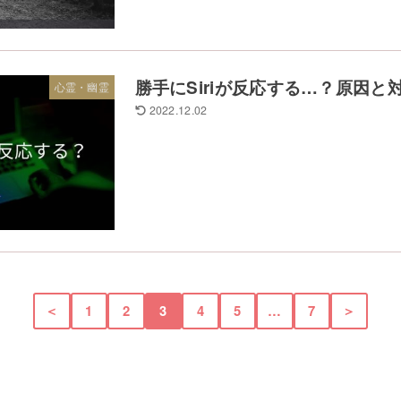
勝手にSiriが反応する…？原因と
心霊・幽霊
2022.12.02
＜
1
2
3
4
5
…
7
＞