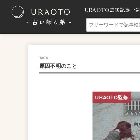
URAOTO監修記事一
- 占い師と弟 ‐
原因不明のこと