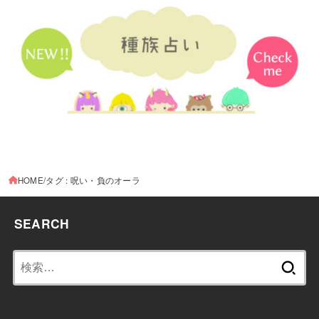
HOME
タグ : 呪い・負のオーラ
SEARCH
検
索: