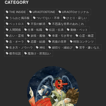
CATEGORY
THE INSIDE
URAOTOSTONE
URAOTOオリジナル
うらおと掲示板
ついてない・不幸
ひとり・寂しい
ペットロス
不安の解消
不思議な世界のあれこれ
人間関係
仕事・転職
伝説・伝承
動物・ペット
占い・霊視
妖怪・魔物
幸運・引き寄せ
心霊・幽霊
念・オーラ
恋愛・結婚
死後の世界
特別コンテンツ
生き方・ノウハウ
神社
縁切り・縁結び
苦手・嫌いな人
都市伝説
魔除け・邪気払い