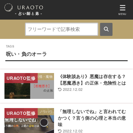
- 占い師と弟 ‐
MENU
呪い・負のオーラ
《体験談あり》悪魔は存在する？
妖怪・魔物
【悪魔憑き】の正体・危険性とは
2022.12.02
「無理しないでね」と言われてむ
生き方・ノウハウ
かつく？言う側の心理と本当の意
味
2022.12.02