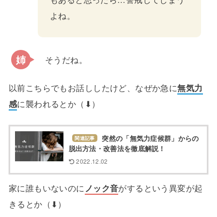
よね。
そうだね。
以前こちらでもお話ししたけど、なぜか急に
無気力
感
に襲われるとか（⬇︎）
突然の「無気力症候群」からの
関連記事
脱出方法・改善法を徹底解説！
2022.12.02
家に誰もいないのに
ノック音
がするという異変が起
きるとか（⬇︎）