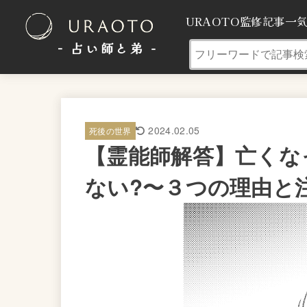
URAOTO監修記事一
- 占い師と弟 ‐
2024.02.05
死後の世界
【霊能師解答】亡くな
ない?〜３つの理由と