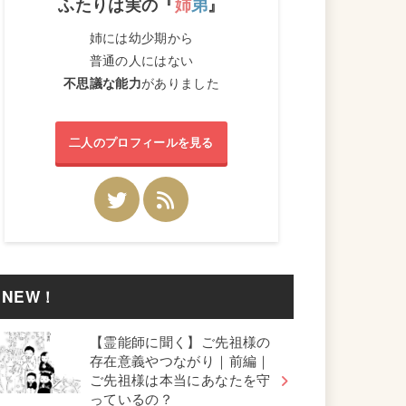
ふたりは実の『
姉
弟
』
姉には幼少期から
普通の人にはない
不思議な能力
がありました
二人のプロフィールを見る
NEW！
【霊能師に聞く】ご先祖様の
存在意義やつながり｜前編｜
ご先祖様は本当にあなたを守
っているの？