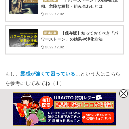
相、危険な種類・組み合わせとは
2022.12.02
【保存版】知っておくべき「パ
関連記事
ワーストーン」の効果や浄化方法
2022.12.02
もし、
霊感が強くて困っている
…という人はこちら
を参考にしてみてね（⬇︎）
【プロが答えました】霊の声が
関連記事
聞きたい、聞く方法知りたい、聞こえて悩
んでいる
2022.12.02