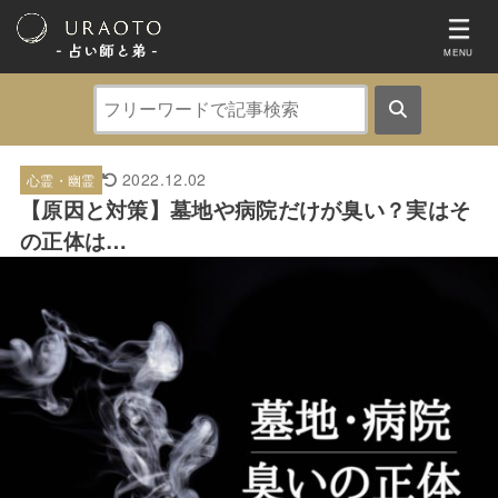
- 占い師と弟 ‐
MENU
2022.12.02
心霊・幽霊
【原因と対策】墓地や病院だけが臭い？実はそ
の正体は…