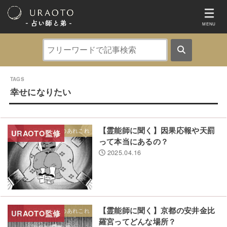
- 占い師と弟 ‐
MENU
幸せになりたい
【霊能師に聞く】因果応報や天罰
不思議な世界のあれこれ
って本当にあるの？
2025.04.16
【霊能師に聞く】京都の安井金比
不思議な世界のあれこれ
羅宮ってどんな場所？