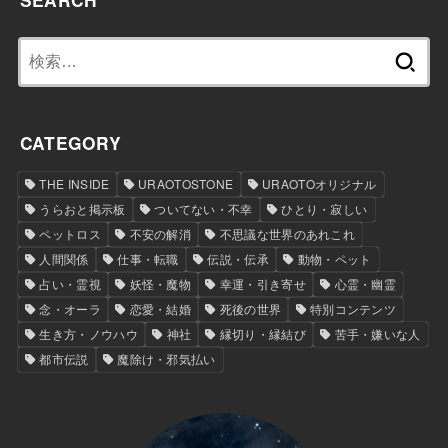
検
索:
CATEGORY
THE INSIDE
URAOTOSTONE
URAOTOオリジナル
うらおと掲示板
ついてない・不幸
ひとり・寂しい
ペットロス
不安の解消
不思議な世界のあれこれ
人間関係
仕事・転職
伝説・伝承
動物・ペット
占い・霊視
妖怪・魔物
幸運・引き寄せ
心霊・幽霊
念・オーラ
恋愛・結婚
死後の世界
特別コンテンツ
生き方・ノウハウ
神社
縁切り・縁結び
苦手・嫌いな人
都市伝説
魔除け・邪気払い