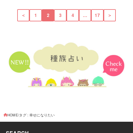
＜
1
2
3
4
…
17
＞
HOME
タグ : 幸せになりたい
SEARCH