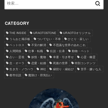
検
索:
CATEGORY
THE INSIDE
URAOTOSTONE
URAOTOオリジナル
うらおと掲示板
ついてない・不幸
ひとり・寂しい
ペットロス
不安の解消
不思議な世界のあれこれ
人間関係
仕事・転職
伝説・伝承
動物・ペット
占い・霊視
妖怪・魔物
幸運・引き寄せ
心霊・幽霊
念・オーラ
恋愛・結婚
死後の世界
特別コンテンツ
生き方・ノウハウ
神社
縁切り・縁結び
苦手・嫌いな人
都市伝説
魔除け・邪気払い