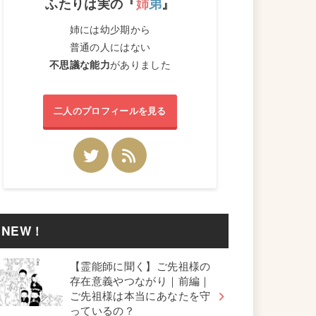
ふたりは実の『
姉
弟
』
姉には幼少期から
普通の人にはない
不思議な能力
がありました
二人のプロフィールを見る
NEW！
【霊能師に聞く】ご先祖様の
存在意義やつながり｜前編｜
ご先祖様は本当にあなたを守
っているの？