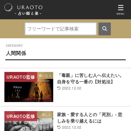
- 占い師と弟 ‐
MENU
人間関係
「毒親」に苦しむ人へ伝えたい。
苦手・嫌いな人
自身を守る一番の【対処法】
2022.12.02
家族・愛する人との「死別」- 悲
ひとり・寂しい
しみを乗り越えるには
2022.12.02