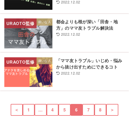
2022.12.02
都会よりも根が深い「田舎・地
苦手・嫌いな人
方」のママ友トラブル解決法
2022.12.02
「ママ友トラブル」いじめ・悩み
苦手・嫌いな人
から抜け出すためにできるコト
2022.12.02
＜
1
…
4
5
6
7
8
＞