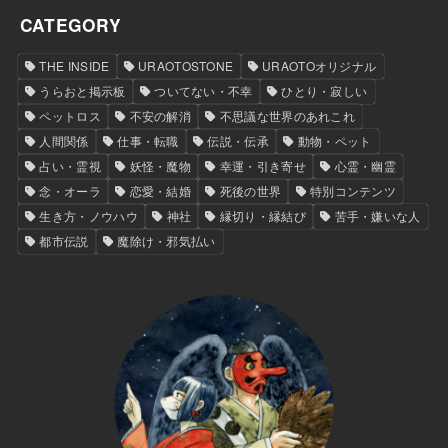
CATEGORY
THE INSIDE
URAOTOSTONE
URAOTOオリジナル
うらおと掲示板
ついてない・不幸
ひとり・寂しい
ペットロス
不安の解消
不思議な世界のあれこれ
人間関係
仕事・転職
伝説・伝承
動物・ペット
占い・霊視
妖怪・魔物
幸運・引き寄せ
心霊・幽霊
念・オーラ
恋愛・結婚
死後の世界
特別コンテンツ
生き方・ノウハウ
神社
縁切り・縁結び
苦手・嫌いな人
都市伝説
魔除け・邪気払い