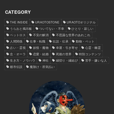
CATEGORY
THE INSIDE
URAOTOSTONE
URAOTOオリジナル
うらおと掲示板
ついてない・不幸
ひとり・寂しい
ペットロス
不安の解消
不思議な世界のあれこれ
人間関係
仕事・転職
伝説・伝承
動物・ペット
占い・霊視
妖怪・魔物
幸運・引き寄せ
心霊・幽霊
念・オーラ
恋愛・結婚
死後の世界
特別コンテンツ
生き方・ノウハウ
神社
縁切り・縁結び
苦手・嫌いな人
都市伝説
魔除け・邪気払い