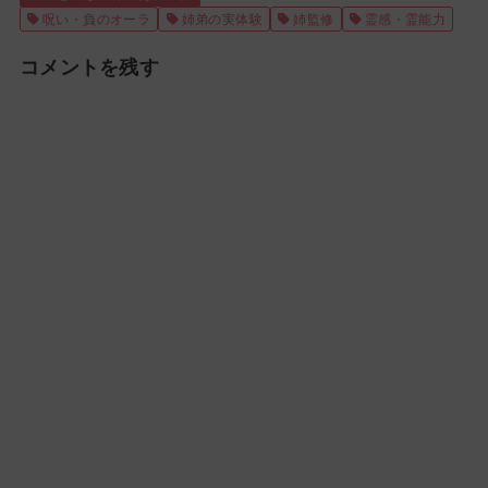
呪い・負のオーラ
姉弟の実体験
姉監修
霊感・霊能力
コメントを残す