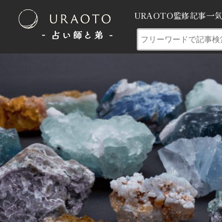
URAOTO監修記事一
- 占い師と弟 ‐