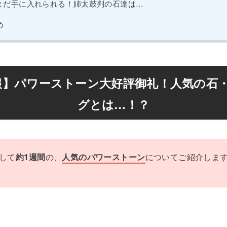
まだ手に入れられる！姉太鼓判の石達は…
め
報】パワーストーン大好評御礼！人気の石
グとは…！？
して
の、
についてご紹介しま
約1週間
人気のパワーストーン