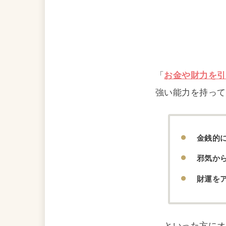
「
お金や財力を引
強い能力を持って
金銭的
邪気か
財運を
…といった方にオ