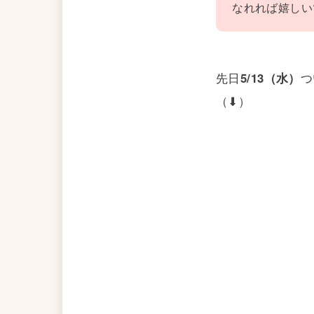
なれれば嬉しい
先日
5/13（水）
つ
（⬇）