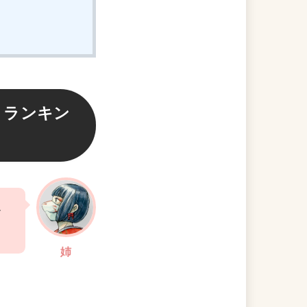
・ランキン
す
姉