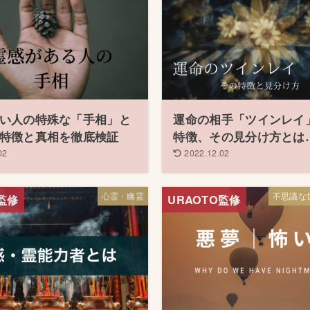
い人の特殊な「手相」と
運命の相手「ツインレイ
特徴と真相を徹底検証
特徴、その見分け方とは
02
2022.12.02
心霊・幽霊
不思議な