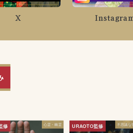
X
Instagra
み
心霊・幽霊
不思議な