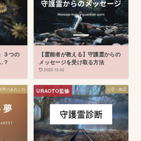
」３つの
【霊能者が教える】守護霊からの
…？
メッセージを受け取る方法
2022.12.02
世界のあれこれ
心霊・幽霊