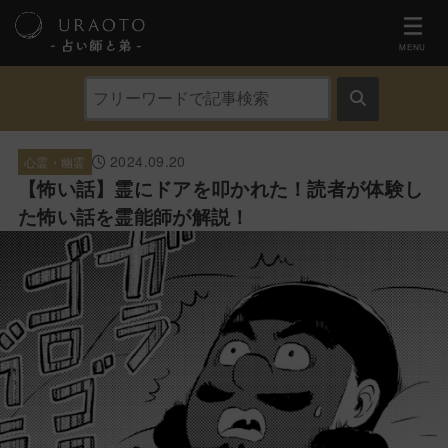
- 占い師と弟 ‐
MENU
2024.09.20
心霊・幽霊
【怖い話】霊にドアを叩かれた！読者が体験し
た怖い話を霊能師が解説！