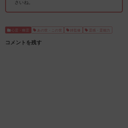
さいね。
心霊・幽霊
あの世・この世
姉監修
霊感・霊能力
コメントを残す