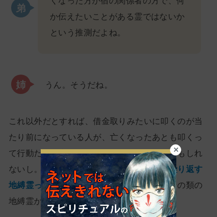
くなった方か宿の関係者の方で、何
か伝えたいことがある霊ではないか
という推測だよね。
うん。そうだね。
これ以外だとすれば、借金取りみたいに叩くのが当
たり前になっている人が、亡くなったあとも叩くっ
て行動だけを覚えていて繰り返しているのかもしれ
ないし。
自分の中で印象的に残った行動を繰り返す
地縛霊っていうのはものすごく多い
から、その類の
地縛霊かもしれないね。