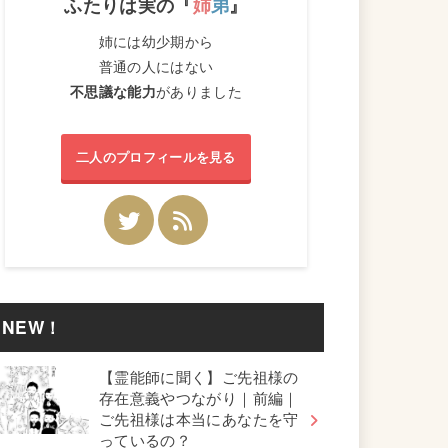
ふたりは実の『
姉
弟
』
姉には幼少期から
普通の人にはない
不思議な能力
がありました
二人のプロフィールを見る
NEW！
【霊能師に聞く】ご先祖様の
存在意義やつながり｜前編｜
ご先祖様は本当にあなたを守
っているの？