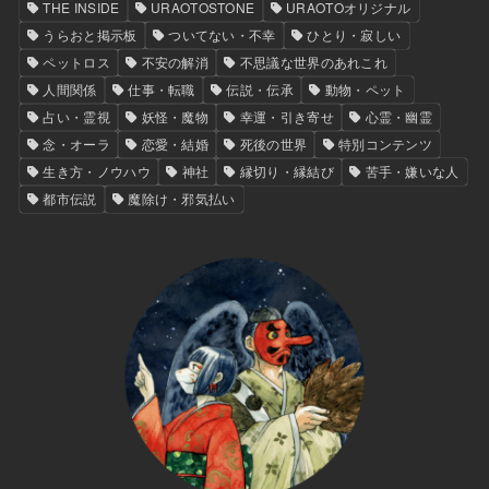
THE INSIDE
URAOTOSTONE
URAOTOオリジナル
うらおと掲示板
ついてない・不幸
ひとり・寂しい
ペットロス
不安の解消
不思議な世界のあれこれ
人間関係
仕事・転職
伝説・伝承
動物・ペット
占い・霊視
妖怪・魔物
幸運・引き寄せ
心霊・幽霊
念・オーラ
恋愛・結婚
死後の世界
特別コンテンツ
生き方・ノウハウ
神社
縁切り・縁結び
苦手・嫌いな人
都市伝説
魔除け・邪気払い