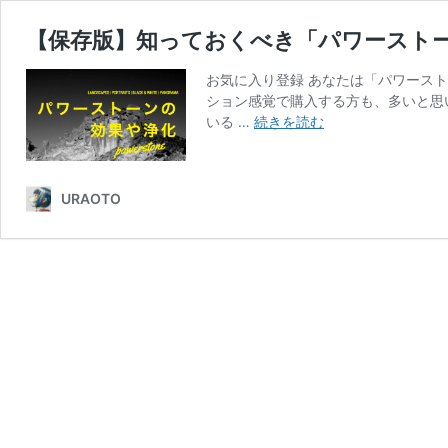
【保存版】知っておくべき「パワースト
お気に入り登録 あなたは「パワース
ション感覚で購入する方も、多いと思
【保
いる …
続きを読む
存
版】
知
URAOTO
っ
て
お
く
べ
き
「パ
ワ
ー
ス
ト
ー