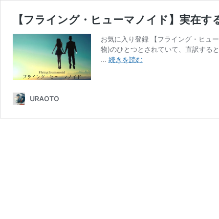
【フライング・ヒューマノイド】実在す
お気に入り登録 【フライング・ヒュー
物)のひとつとされていて、直訳する
【フ
…
続きを読む
ラ
イ
ン
URAOTO
グ・
ヒ
ュ
ー
マ
ノ
イ
ド】
実
在
す
る！？