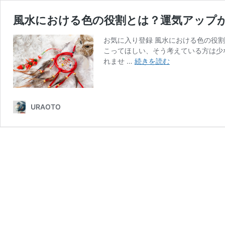
風水における色の役割とは？運気アップ
お気に入り登録 風水における色の役
こってほしい、そう考えている方は少
風
れませ …
続きを読む
水
に
お
け
URAOTO
る
色
の
役
割
と
は？
運
気
ア
ッ